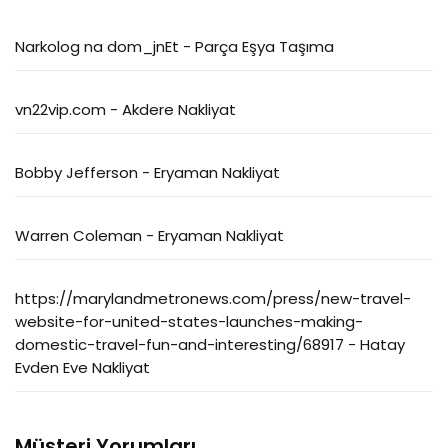
Narkolog na dom_jnEt
-
Parça Eşya Taşıma
vn22vip.com
-
Akdere Nakliyat
Bobby Jefferson
-
Eryaman Nakliyat
Warren Coleman
-
Eryaman Nakliyat
https://marylandmetronews.com/press/new-travel-
website-for-united-states-launches-making-
domestic-travel-fun-and-interesting/68917
-
Hatay
Evden Eve Nakliyat
Müşteri Yorumları