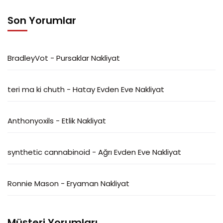
Son Yorumlar
BradleyVot
-
Pursaklar Nakliyat
teri ma ki chuth
-
Hatay Evden Eve Nakliyat
Anthonyoxils
-
Etlik Nakliyat
synthetic cannabinoid
-
Ağrı Evden Eve Nakliyat
Ronnie Mason
-
Eryaman Nakliyat
Müşteri Yorumları