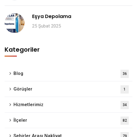
Eşya Depolama
25 Şubat 2025
Kategoriler
Blog
36
Görüşler
1
Hizmetlerimiz
34
İlçeler
82
Şehirler Arası Nakliyat
79