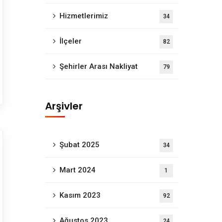
Hizmetlerimiz
34
İlçeler
82
Şehirler Arası Nakliyat
79
Arşivler
Şubat 2025
34
Mart 2024
1
Kasım 2023
92
a evden eve nakliyat alanında bireysel ve kurumsal tek
Ağustos 2023
24