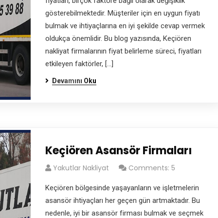
fiyatları, birçok faktöre bağlı olarak değişiklik
gösterebilmektedir. Müşteriler için en uygun fiyatı
bulmak ve ihtiyaçlarına en iyi şekilde cevap vermek
oldukça önemlidir. Bu blog yazısında, Keçiören
nakliyat firmalarının fiyat belirleme süreci, fiyatları
etkileyen faktörler, […]
Devamını Oku
Keçiören Asansör Firmaları
Yakutlar Nakliyat
Comments: 5
Keçiören bölgesinde yaşayanların ve işletmelerin
asansör ihtiyaçları her geçen gün artmaktadır. Bu
geçen gün daha çok müşterimize memnuniyet veriyor, Ankar
nedenle, iyi bir asansör firması bulmak ve seçmek