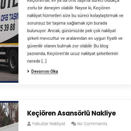
Keçiören’de, ev ya da ofis taşıma süreci oldukça
zorlu bir deneyim olabilir. Neyse ki, Keçiören
nakliyat hizmetleri size bu süreci kolaylaştırmak ve
sorunsuz bir taşıma sağlamak için burada
bulunuyor. Ancak, günümüzde pek çok nakliyat
şirketi mevcuttur ve aralarından en uygun fiyatlı ve
güvenilir olanını bulmak zor olabilir. Bu blog
yazısında, Keçiören’de ucuz nakliyat şirketlerinin
nerede […]
Devamını Oku
Keçiören Asansörlü Nakliye
Yakutlar Nakliyat
No Comments