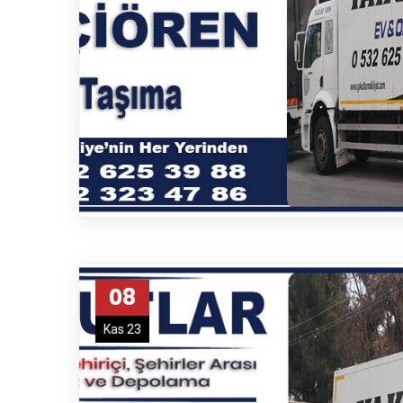
Anafartalar Nakliyat
Ayaş Nakliyat
Aydınlıkevler Nakliyat
Ayrancı Nakliyat
Bağlıca Nakliyat
Bağlum Nakliyat
Bahçelievler Nakliyat
Bala Nakliyat
Balgat Nakliyat
Batıkent Nakliyat
Beypazarı Nakliyat
08
Bilkent Nakliyat
Kas 23
Boğaziçi Nakliyat
Çamlıdere Nakliyat
Çankaya Yakutlar Nakliyat