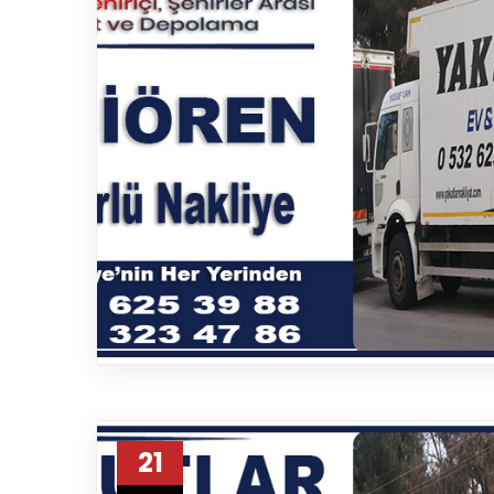
Fatih Nakliyat
Göksu Nakliyat
Gölbaşı Nakliyat
Güdül Nakliyat
Gülveren Nakliyat
Hasköy Nakliyat
Haymana Nakliyat
İskitler Nakliyat
İvedik Nakliyat
Kalecik Nakliyat
Karşıyaka Nakliyat
Kavaklıdere Nakliyat
Kayaş Nakliyat
Kazan Nakliyat
21
Keçiören Nakliyat