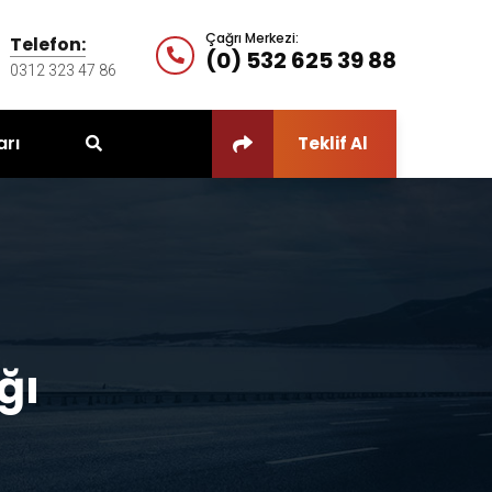
Çağrı Merkezi:
Telefon:
(0) 532 625 39 88
0312 323 47 86
arı
Teklif Al
ğı