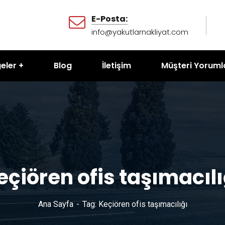
E-Posta:
info@yakutlarnakliyat.com
eler
Blog
İletişim
Müşteri Yoruml
eçiören ofis taşımacılı
Ana Sayfa
Tag: Keçiören ofis taşımacılığı