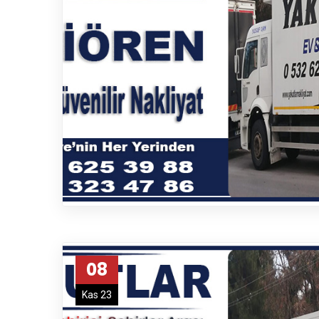
Çayyolu Nakliyat
Cebeci Nakliyat
Çubuk Nakliyat
Demetevler Nakliyat
Demirlibahçe Nakliyat
Dikmen Nakliyat
Dışkapı Nakliyat
Elmadağ Nakliyat
Elvankent Nakliyat
Eryaman Nakliyat
Esat Nakliyat
Esertepe Nakliyat
08
Etimesgut Nakliyat
Etlik Nakliyat
Kas 23
Evren Nakliyat