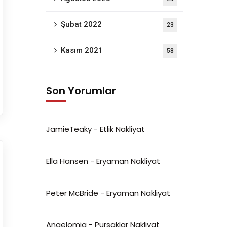
Şubat 2022
23
Kasım 2021
58
Son Yorumlar
JamieTeaky
-
Etlik Nakliyat
Ella Hansen
-
Eryaman Nakliyat
Peter McBride
-
Eryaman Nakliyat
Angelomig
-
Pursaklar Nakliyat