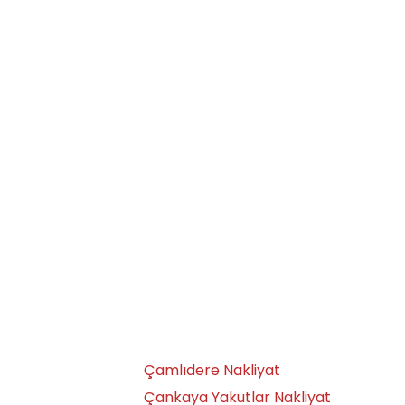
Anafartalar Nakliyat
Ayaş Nakliyat
Aydınlıkevler Nakliyat
Ayrancı Nakliyat
Bağlıca Nakliyat
Bağlum Nakliyat
Bahçelievler Nakliyat
Bala Nakliyat
Balgat Nakliyat
Batıkent Nakliyat
Beypazarı Nakliyat
Bilkent Nakliyat
Boğaziçi Nakliyat
Çamlıdere Nakliyat
Çankaya Yakutlar Nakliyat