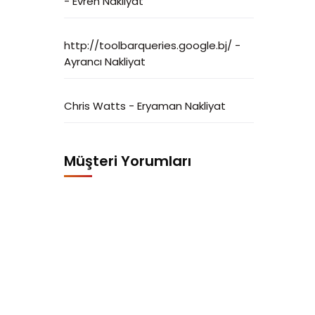
-
Evren Nakliyat
http://toolbarqueries.google.bj/
-
Ayrancı Nakliyat
Chris Watts
-
Eryaman Nakliyat
Müşteri Yorumları