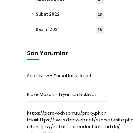
Şubat 2022
23
Kasım 2021
58
Son Yorumlar
ScottNow
-
Pursaklar Nakliyat
Blake Mason
-
Eryaman Nakliyat
https://perevodvsem.ru/proxy.php?
link=https://www.didaweb.net/risorse/visita.ph
url=https://instantcasinodeutschland.de/