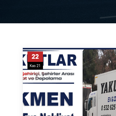
22
Kas 21