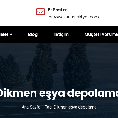
E-Posta:
info@yakutlarnakliyat.com
eler
Blog
İletişim
Müşteri Yoruml
Dikmen eşya depolam
Ana Sayfa
Tag: Dikmen eşya depolama