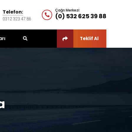
Çağrı Merkezi:
Telefon:
(0) 532 625 39 88
0312 323 47 86
arı
Teklif Al
a