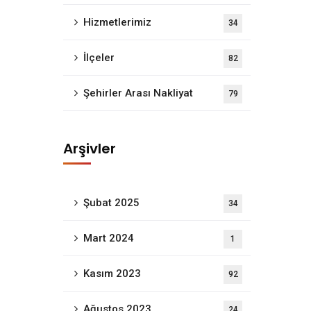
Hizmetlerimiz
34
İlçeler
82
Şehirler Arası Nakliyat
79
Arşivler
Şubat 2025
34
Mart 2024
1
Kasım 2023
92
a evden eve nakliyat alanında bireysel ve kurumsal tek
Ağustos 2023
24