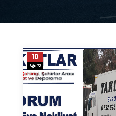
10
Ağu 23