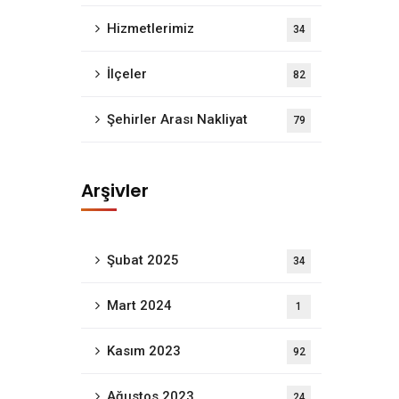
Hizmetlerimiz
34
İlçeler
82
Şehirler Arası Nakliyat
79
Arşivler
Şubat 2025
34
Mart 2024
1
Kasım 2023
92
a evden eve nakliyat alanında bireysel ve kurumsal tek
Ağustos 2023
24