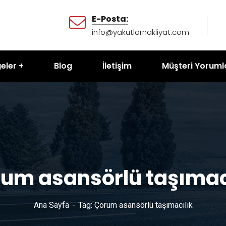
E-Posta:
info@yakutlarnakliyat.com
eler
Blog
İletişim
Müşteri Yoruml
um asansörlü taşımac
Ana Sayfa
Tag: Çorum asansörlü taşımacılık