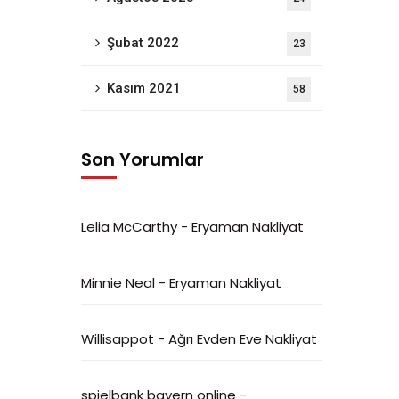
Şubat 2022
23
Kasım 2021
58
Son Yorumlar
Lelia McCarthy
-
Eryaman Nakliyat
Minnie Neal
-
Eryaman Nakliyat
Willisappot
-
Ağrı Evden Eve Nakliyat
spielbank bayern online
-