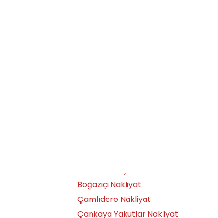
Anafartalar Nakliyat
Ayaş Nakliyat
Aydınlıkevler Nakliyat
Ayrancı Nakliyat
Bağlıca Nakliyat
Bağlum Nakliyat
Bahçelievler Nakliyat
Bala Nakliyat
Balgat Nakliyat
Batıkent Nakliyat
Beypazarı Nakliyat
Bilkent Nakliyat
Boğaziçi Nakliyat
Çamlıdere Nakliyat
Çankaya Yakutlar Nakliyat