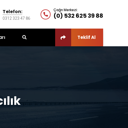
Çağrı Merkezi:
Telefon:
(0) 532 625 39 88
0312 323 47 86
arı
Teklif Al
ılık