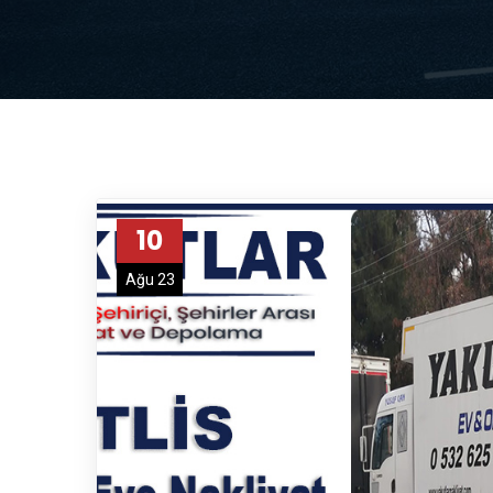
10
Ağu 23