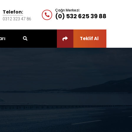
Çağrı Merkezi:
Telefon:
(0) 532 625 39 88
0312 323 47 86
arı
Teklif Al