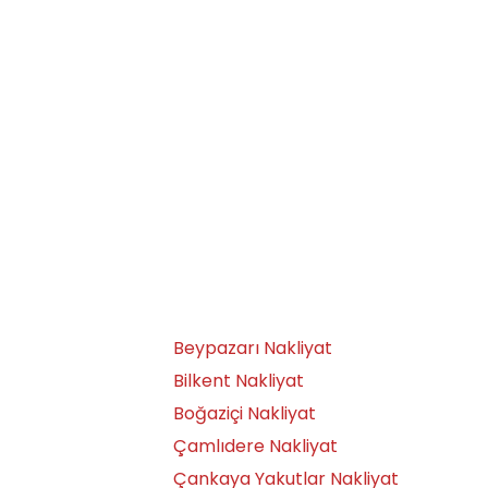
Anafartalar Nakliyat
Ayaş Nakliyat
Aydınlıkevler Nakliyat
Ayrancı Nakliyat
Bağlıca Nakliyat
Bağlum Nakliyat
Bahçelievler Nakliyat
Bala Nakliyat
Balgat Nakliyat
Batıkent Nakliyat
Beypazarı Nakliyat
Bilkent Nakliyat
Boğaziçi Nakliyat
Çamlıdere Nakliyat
Çankaya Yakutlar Nakliyat