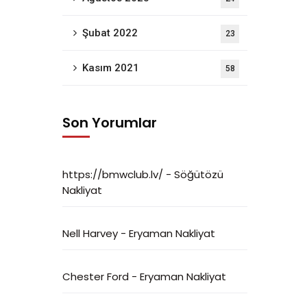
Şubat 2022
23
Kasım 2021
58
Son Yorumlar
https://bmwclub.lv/
-
Söğütözü
Nakliyat
Nell Harvey
-
Eryaman Nakliyat
Chester Ford
-
Eryaman Nakliyat