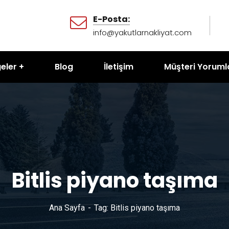
E-Posta:
info@yakutlarnakliyat.com
eler
Blog
İletişim
Müşteri Yoruml
Bitlis piyano taşıma
Ana Sayfa
Tag: Bitlis piyano taşıma