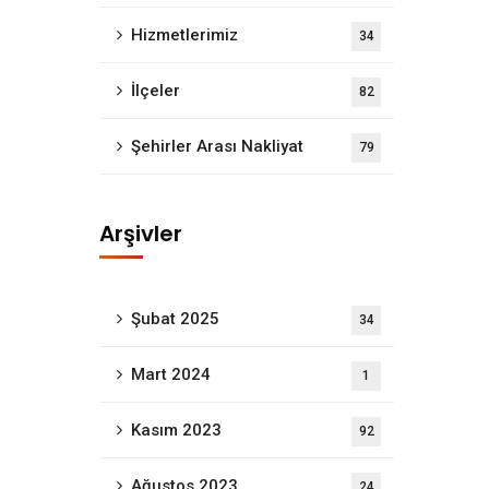
Hizmetlerimiz
34
İlçeler
82
Şehirler Arası Nakliyat
79
Arşivler
Şubat 2025
34
Mart 2024
1
Kasım 2023
92
a evden eve nakliyat alanında bireysel ve kurumsal tek
Ağustos 2023
24