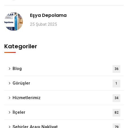
Eşya Depolama
25 Şubat 2025
Kategoriler
Blog
36
Görüşler
1
Hizmetlerimiz
34
İlçeler
82
Şehirler Arası Nakliyat
79