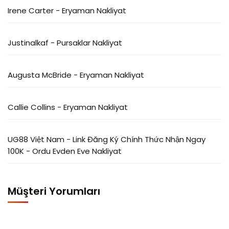
Irene Carter
-
Eryaman Nakliyat
Justinalkaf
-
Pursaklar Nakliyat
Augusta McBride
-
Eryaman Nakliyat
Callie Collins
-
Eryaman Nakliyat
UG88 Việt Nam - Link Đăng Ký Chính Thức Nhận Ngay
100K
-
Ordu Evden Eve Nakliyat
Müşteri Yorumları