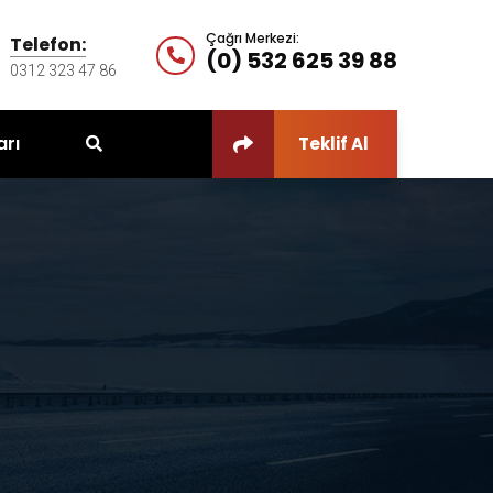
Çağrı Merkezi:
Telefon:
(0) 532 625 39 88
0312 323 47 86
arı
Teklif Al