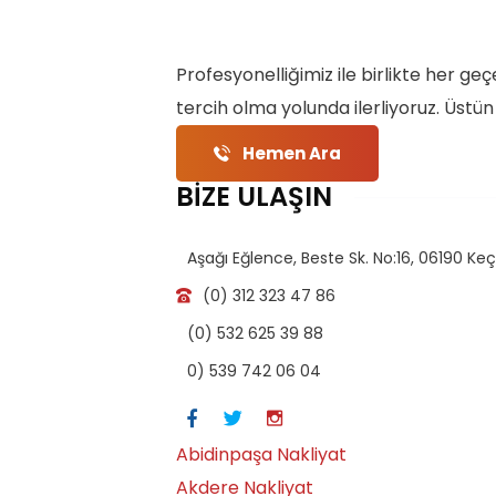
Profesyonelliğimiz ile birlikte her 
tercih olma yolunda ilerliyoruz. Üstün
Hemen Ara
BİZE ULAŞIN
Aşağı Eğlence, Beste Sk. No:16, 06190 Ke
(0) 312 323 47 86
(0) 532 625 39 88
0) 539 742 06 04
Abidinpaşa Nakliyat
Akdere Nakliyat